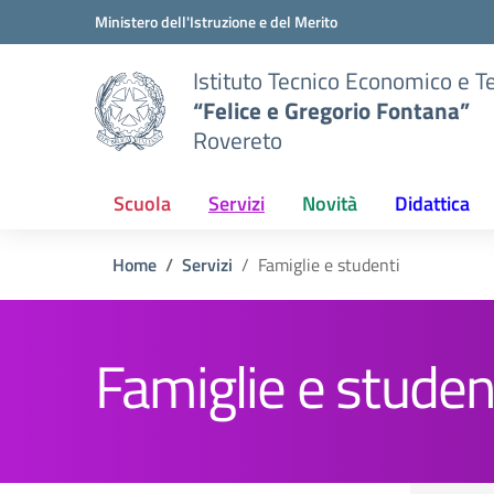
Vai ai contenuti
Vai al menu di navigazione
Vai al footer
Ministero dell'Istruzione e del Merito
Istituto Tecnico Economico e T
“Felice e Gregorio Fontana”
Rovereto
Scuola
Servizi
Novità
Didattica
Home
Servizi
Famiglie e studenti
Famiglie e studen