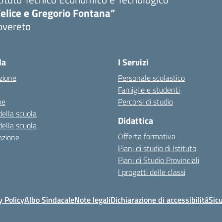
elice e Gregorio Fontana”
overeto
la
I Servizi
zione
Personale scolastico
Famiglie e studenti
ne
Percorsi di studio
della scuola
Didattica
della scuola
Offerta formativa
azione
Piani di studio di Istituto
Piani di Studio Provinciali
I progetti delle classi
y Policy
Albo Sindacale
Note legali
Dichiarazione di accessibilità
Sic