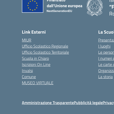
“F
R
Link Esterni
La Scuo
MIUR
Presenta
Ufficio Scolastico Regionale
I luoghi
Ufficio Scolastico Territoriale
Le perso
Scuola in Chiaro
I numeri 
Iscrizioni On Line
Le carte 
Invalsi
Organizz
Comune
La storia
MUSEO VIRTUALE
Amministrazione Trasparente
Pubblicità legale
Privac