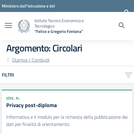
Vai ai contenuti
Vai al menu di navigazione
Vai al footer
Ministero dell'Istruzione e del
Merito
Istituto Tecnico Economico e
Tecnologico
“Felice e Gregorio Fontana”
Argomento: Circolari
Stampa / Condividi
FILTRI
circ. n.
Privacy post-diploma
Informativa e il modulo per la richiesta della pubblicazione dei
dati per finalità di orientamento.