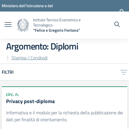
Vai ai contenuti
Vai al menu di navigazione
Vai al footer
Ministero dell'Istruzione e del
Merito
Istituto Tecnico Economico e
Tecnologico
“Felice e Gregorio Fontana”
Argomento: Diplomi
Stampa / Condividi
FILTRI
circ. n.
Privacy post-diploma
Informativa e il modulo per la richiesta della pubblicazione dei
dati per finalità di orientamento.