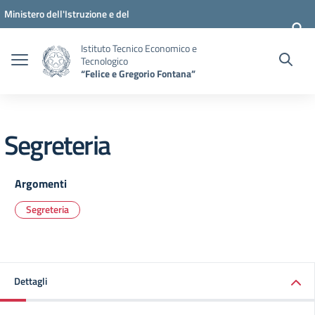
Vai ai contenuti
Vai al menu di navigazione
Vai al footer
Ministero dell'Istruzione e del
Merito
Istituto Tecnico Economico e
Tecnologico
“Felice e Gregorio Fontana”
Segreteria
Argomenti
Segreteria
Dettagli