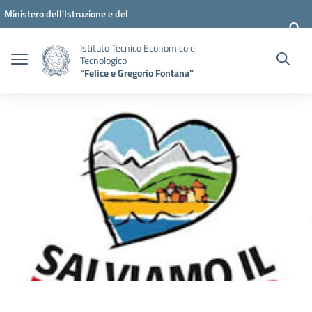
Vai ai contenuti
Vai al menu di navigazione
Vai al footer
Ministero dell'Istruzione e del
Merito
Istituto Tecnico Economico e
Tecnologico
“Felice e Gregorio Fontana”