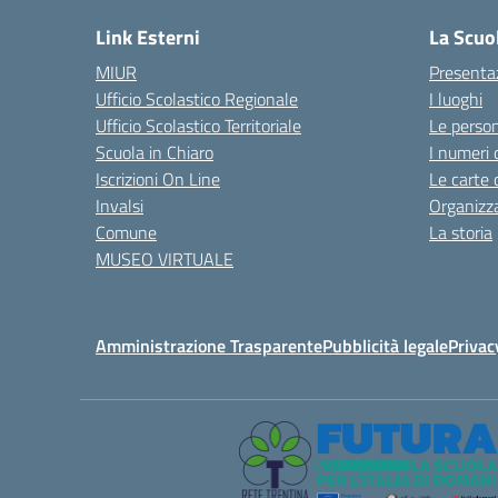
Link Esterni
La Scuo
MIUR
Presenta
Ufficio Scolastico Regionale
I luoghi
Ufficio Scolastico Territoriale
Le perso
Scuola in Chiaro
I numeri 
Iscrizioni On Line
Le carte 
Invalsi
Organizz
Comune
La storia
MUSEO VIRTUALE
Amministrazione Trasparente
Pubblicità legale
Privac