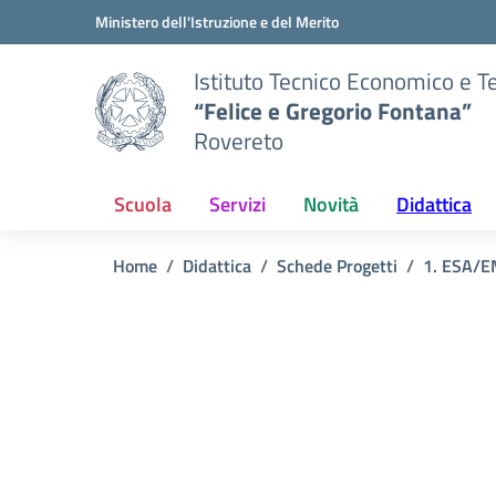
Vai ai contenuti
Vai al menu di navigazione
Vai al footer
Ministero dell'Istruzione e del Merito
Istituto Tecnico Economico e T
“Felice e Gregorio Fontana”
Rovereto
Scuola
Servizi
Novità
Didattica
Home
Didattica
Schede Progetti
1. ESA/E