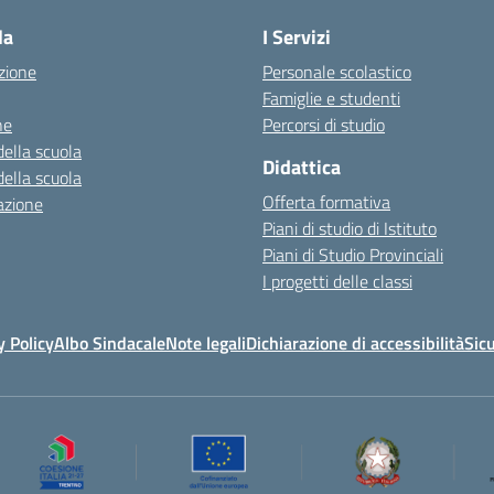
la
I Servizi
zione
Personale scolastico
Famiglie e studenti
ne
Percorsi di studio
della scuola
Didattica
della scuola
Offerta formativa
azione
Piani di studio di Istituto
Piani di Studio Provinciali
I progetti delle classi
y Policy
Albo Sindacale
Note legali
Dichiarazione di accessibilità
Sic