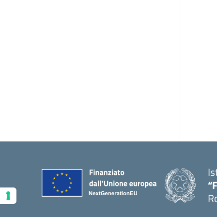
Is
“F
R