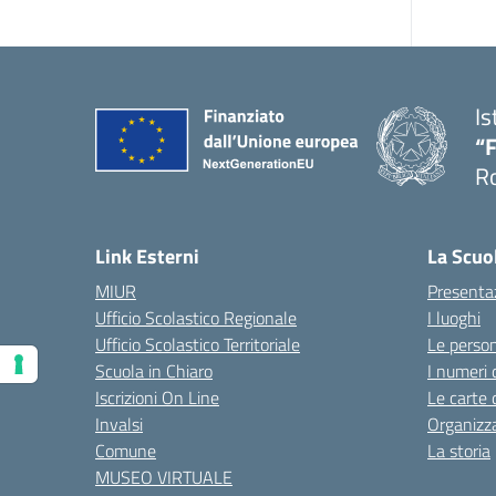
Is
“F
R
Link Esterni
La Scuo
MIUR
Presenta
Ufficio Scolastico Regionale
I luoghi
Ufficio Scolastico Territoriale
Le perso
Scuola in Chiaro
I numeri 
Iscrizioni On Line
Le carte 
Invalsi
Organizz
Comune
La storia
MUSEO VIRTUALE