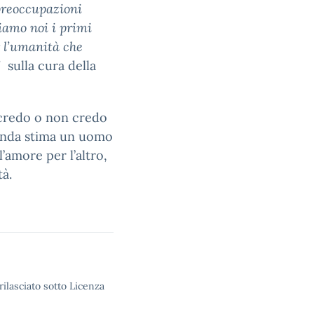
 preoccupazioni
iamo noi i primi
r l’umanità che
’
sulla cura della
l credo o non credo
fonda stima un uomo
’amore per l’altro,
tà.
rilasciato sotto Licenza