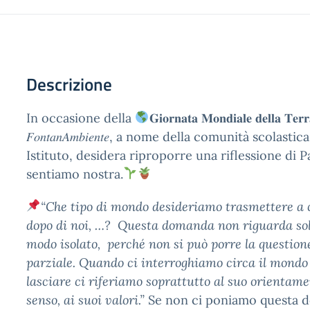
Descrizione
In occasione della
𝐆𝐢𝐨𝐫𝐧𝐚𝐭𝐚 𝐌𝐨𝐧𝐝𝐢𝐚𝐥𝐞 𝐝𝐞𝐥𝐥𝐚 𝐓𝐞𝐫𝐫
𝐹𝑜𝑛𝑡𝑎𝑛𝐴𝑚𝑏𝑖𝑒𝑛𝑡𝑒, a nome della comunità scolast
Istituto, desidera riproporre una riflessione di
sentiamo nostra.
“Che tipo di mondo desideriamo trasmettere a 
dopo di noi, …? Questa domanda non riguarda sol
modo isolato, perché non si può porre la questio
parziale. Quando ci interroghiamo circa il mondo
lasciare ci riferiamo soprattutto al suo orientame
senso, ai suoi valori.”
Se non ci poniamo questa 