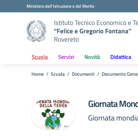
Vai ai contenuti
Vai al menu di navigazione
Vai al footer
Ministero dell'Istruzione e del Merito
Istituto Tecnico Economico e T
“Felice e Gregorio Fontana”
Rovereto
Scuola
Servizi
Novità
Didattica
Home
Scuola
Documenti
Documento Gene
Giornata Mondi
Giornata mondia